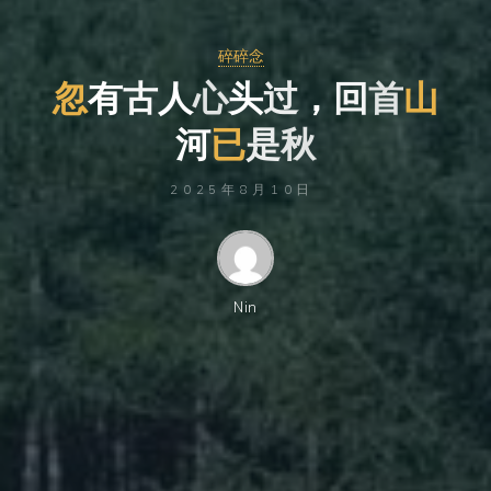
碎碎念
忽
有
古
人
心
头
过
，
回
首
山
河
已
是
秋
2025年8月10日
Nin